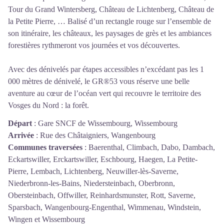
Tour du Grand Wintersberg, Château de Lichtenberg, Château de
la Petite Pierre, … Balisé d’un rectangle rouge sur l’ensemble de
son itinéraire, les châteaux, les paysages de grès et les ambiances
forestières rythmeront vos journées et vos découvertes.
Avec des dénivelés par étapes accessibles n’excédant pas les 1
000 mètres de dénivelé, le GR®53 vous réserve une belle
aventure au cœur de l’océan vert qui recouvre le territoire des
Vosges du Nord : la forêt.
Départ
:
Gare SNCF de Wissembourg, Wissembourg
Arrivée
:
Rue des Châtaigniers, Wangenbourg
Communes traversées
:
Baerenthal, Climbach, Dabo, Dambach,
Eckartswiller, Erckartswiller, Eschbourg, Haegen, La Petite-
Pierre, Lembach, Lichtenberg, Neuwiller-lès-Saverne,
Niederbronn-les-Bains, Niedersteinbach, Oberbronn,
Obersteinbach, Offwiller, Reinhardsmunster, Rott, Saverne,
Sparsbach, Wangenbourg-Engenthal, Wimmenau, Windstein,
Wingen et Wissembourg