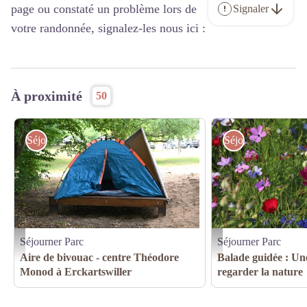
page ou constaté un problème lors de
Signaler
votre randonnée, signalez-les nous ici :
À proximité
50
Séjourner Parc
Séjourner Parc
Séjourner Parc
Séjourner Parc
@CVA Theodore Monod
©Pixabay
Aire de bivouac - centre Théodore
Balade guidée : Un
Monod à Erckartswiller
regarder la nature