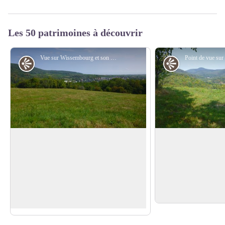
Les 50 patrimoines à découvrir
Vue sur Wissembourg et son vignoble - PNRVN - A. Serylo
Point de vue
Point de vue
Wissembourg et son vignoble
La vallée de la Lau
Superbe vue sur Wissembourg et son
Une belle vue sur la 
vignoble. Au milieu de ce dernier se
Dans le village, Weil
Voir l'image en plein écran
dresse le Château St Paul, le dernier des
Langenberg, ancien 
4 châteaux qui ont été construits pour
siècle.
protéger la ville.