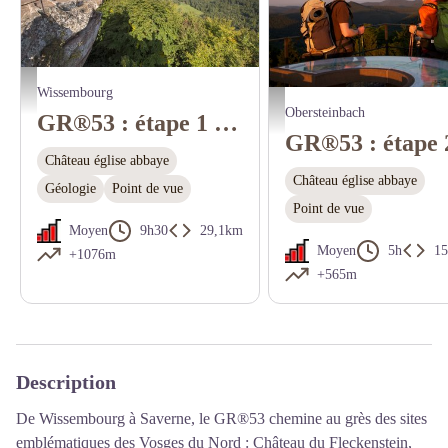
Château du Lowenstein - T. Bichler
Wissembourg
M. Anglada
Obersteinbach
GR®53 : étape 1 de Wissembourg à Obersteinbach
Château église abbaye
Château église abbaye
Géologie
Point de vue
Point de vue
Moyen
9h30
29,1km
Moyen
5h
1
+1076m
+565m
Description
De Wissembourg à Saverne, le GR®53 chemine au grès des sites
emblématiques des Vosges du Nord : Château du Fleckenstein,