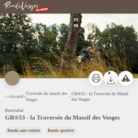
GR®53 - la Traversée du Massif des Vosges
GR53 - PNRVN, Studio Centurion
Rando Vosges du Nord
Imprimer
Télécharger
Signaler 
Traversée du massif des
GR®53 - la Traversée du Massif
>>
Accueil
>
>
des Vosges
Vosges
Baerenthal
GR®53 - la Traversée du Massif des Vosges
Voir l'image en plein écran
Rando sans voiture
Rando sportive