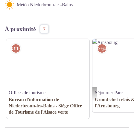
Météo Niederbronn-les-Bains
À proximité
7
Offices de tourisme
Séjourner Parc
Offices de tourisme
Séjourner Parc
Arnsbourg
Bureau d'information de
Grand chef relais 
Niederbronn-les-Bains - Siège Office
l'Arnsbourg
de Tourisme de l'Alsace verte