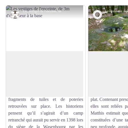
Les vestiges de l'enceinte, de 3m d'épaisseur à la base - PNRVN - A. Serylo
Histoire
Géologie
Jardin des fées
Pierres à cupules
Cette enceinte rectangulaire, aux murs de
Formation géolo
3m d’épaisseur à la base, construits avec
l’érosion du gr
Voir l'image en plein écran
les pierres provenant de carrières toutes
également être l
proches, daterait de l’époque médiévale
humaine, elles ont la 
comme l’indiquerait la datation de
fond pointu au lieu 
fragments de tuiles et de poteries
plat. Contenant presq
retrouvées sur place. Les historiens
elles sont reliées p
pensent qu’il s’agirait d’un camp
Matthis estimait que
retranché qui aurait pu servir en 1398 lors
constituées d’une t
du siège de la Wasenbourg par les
peu profonde, auraie