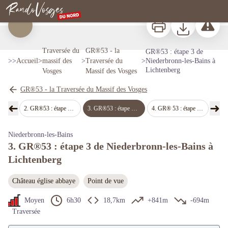
GR®53 : étape 3 de Niederbronn-les-Bains à Lichtenberg
Vestiges celtiques au Jardin des fées, Reisberg, Niederbronn-les-Bains - PNRVN
Rando Vosges du Nord
Imprimer
Télécharger
Signaler 
Voir l'image en plein écran
Traversée du
GR®53 - la
GR®53 : étape 3 de
>>
Accueil
>
massif des
>
Traversée du
>
Niederbronn-les-Bains à
Lichtenberg
Vosges
Massif des Vosges
GR®53 - la Traversée du Massif des Vosges
➜
➜
nbach
2
.
GR®53 : étape 2 de Obersteinbach à Niederbronn-les-Bains
3
.
GR®53 : étape 3 de Niederbronn-les-Bains à Lichtenberg
4
.
GR® 53 : étape 4 Lichtenberg à La Petite Pierre
5
.
GR® 53 
Étape précédente
Étap
Niederbronn-les-Bains
3. GR®53 : étape 3 de Niederbronn-les-Bains à
Lichtenberg
Château église abbaye
Point de vue
Moyen
6h30
18,7km
+841m
-694m
Traversée