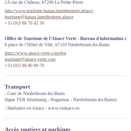
2A rue du Château,
67290
La Petite-Pierre
http://www.tourisme.hanau-lapetitepierre.alsace/
tourisme@hanau-lapetitepierre.alsace
+33 (0)3 88 70 42 30
Office de Tourisme de l'Alsace Verte - Bureau d'information de
6 place de l’Hôtel de Ville,
67110
Niederbronn-les-Bains
https://www.alsace-verte.com/#ot
tourisme@alsace-verte.com
+33 (0)3 88 80 89 70
Transport
- Gare de Niederbronn-les-Bains
(ligne TER Strasbourg - Haguenau - Niederbronn-les-Bains)
- Itinéraires en Alsace :
www.vialsace.eu
Accès routiers et parkings