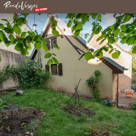
Meublé de tourisme Maison Terre et Plume
Rando Vosges du Nord
Gîte Terre et Plume