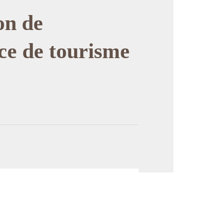
on de
ce de tourisme
image en plein écran