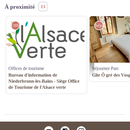
À proximité
13
Offices de tourisme
Séjourner Parc
Offices de tourisme
Séjourner Parc
©Gîte Ô gré des Vosges
Bureau d'information de
Gîte Ô gré des Vos
Niederbronn-les-Bains - Siège Office
de Tourisme de l'Alsace verte