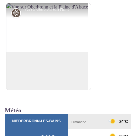
Vue sur Oberbronn et la Plaine d'Alsace - A. Dorschner
Point de vue
Point de vue du Buckelstein
Un beau point de vue depuis un rocher
de grès sur la commune d'Oberbronn et
Voir l'image en plein écran
la plaine d'Alsace.
Météo