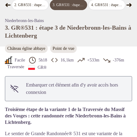
➜
➜
Voir l'image en plein écran
Lembach
2
.
GR®531 : étape 2 de Lembach à Niederbronn-les-Bains
3
.
GR®531 : étape 3 de Niederbronn-les-Bains à Lichtenberg
4
.
GR®531 : étape 4 de Lichtenberg à La Petite Pierre
5
.
GR®531 
Étape précédente
Étap
Niederbronn-les-Bains
3. GR®531 : étape 3 de Niederbronn-les-Bains à
Lichtenberg
Château église abbaye
Point de vue
Facile
5h18
16,1km
+533m
-376m
Traversée
GR®
Embarquer cet élément afin d'y avoir accès hors
connexion
Troisième étape de la variante 1 de la Traversée du Massif
des Vosges : cette randonnée relie Niederbronn-les-Bains à
Lichtenberg.
Le sentier de Grande Randonnée® 531 est une variante de la