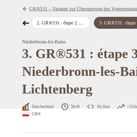
GR®531 – Variante zur Überquerung des Vogesenmass
➜
-Sous-Forêt à Lembach
2
.
GR®531 : étape 2 de Lembach à Niederbronn-les-Bains
3
.
GR®531 : étape 3 de Niederbronn-les-Bains à Licht
map.drawer.prev
View pi
Niederbronn-les-Bains
3. GR®531 : étape 3
Niederbronn-les-Ba
Lichtenberg
Durchschnitt
5h18
16,1km
+533
GR®