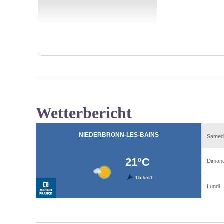
Wetterbericht
View picture in full screen