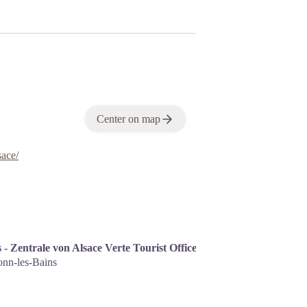
Center on map
sace/
- Zentrale von Alsace Verte Tourist Office
Center
onn-les-Bains
on map