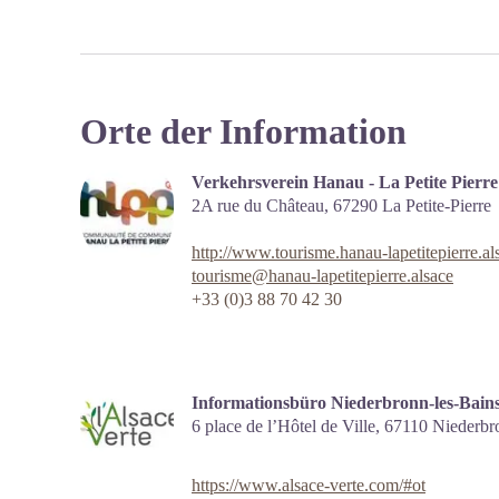
Orte der Information
Verkehrsverein Hanau - La Petite Pierre
2A rue du Château,
67290
La Petite-Pierre
http://www.tourisme.hanau-lapetitepierre.al
tourisme@hanau-lapetitepierre.alsace
+33 (0)3 88 70 42 30
Informationsbüro Niederbronn-les-Bains 
6 place de l’Hôtel de Ville,
67110
Niederbr
https://www.alsace-verte.com/#ot