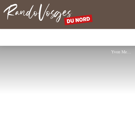
Nordvogesen
Yvon Meyer