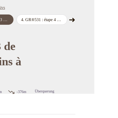
ivs
➜
enberg
4
.
GR®531 : étape 4 de Lichtenberg à La Petite Pierre
5
.
GR®531 : étape 5 de La Petite Pierre à Saverne
map.drawer.next
cture in full screen
 de
ins à
Überquerung
m
-376m