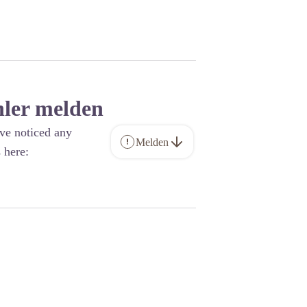
hler melden
ave noticed any
Melden
 here: