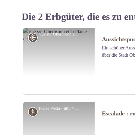
Die 2 Erbgüter, die es zu en
Vue sur Oberbronn et la Plaine d'Alsace - A. Dorschner
Panorama
Aussichtspun
Ein schöner Auss
über die Stadt O
Pierre Wetta - http://www.escalade-alsace.com
Klettern: autorisierte site
Escalade : r
View picture in full screen