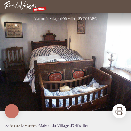
Maison du Village d'Offwiller
Rando Vosges du Nord
Maison du village d'Offwiller - SYCOPARC
Imprimer
>>
Accueil
>
Musées
>
Maison du Village d'Offwiller