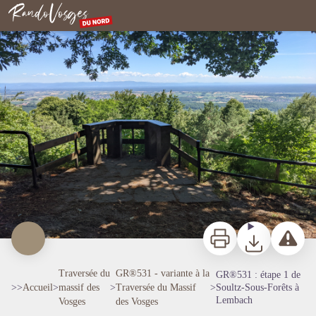
GR®531 : étape 1 de Soultz-Sous-Forêts à Lembach
Point de vue du Soultzerkopf - NT - PNRVN
Rando Vosges du Nord
Imprimer
Télécharger
Signaler 
Traversée du
GR®531 - variante à la
GR®531 : étape 1 de
>>
Accueil
>
massif des
>
Traversée du Massif
>
Soultz-Sous-Forêts à
Lembach
Vosges
des Vosges