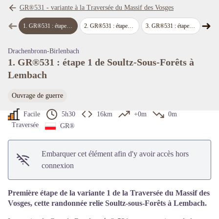
GR®531 - variante à la Traversée du Massif des Vosges
➜
➜
1
.
GR®531 : étape 1 de Soultz-Sous-Forêts à Lembach
2
.
GR®531 : étape 2 de Lembach à Niederbronn-les-Bains
3
.
GR®531 : étape 3 de Niederbronn-les-Bains à Lichtenberg
4
.
GR®531 :
Étape précédente
Étap
Voir l'image en plein écran
Drachenbronn-Birlenbach
1. GR®531 : étape 1 de Soultz-Sous-Forêts à
Lembach
Ouvrage de guerre
Facile
5h30
16km
+0m
0m
Traversée
GR®
Embarquer cet élément afin d'y avoir accès hors
connexion
Première étape de la variante 1 de la Traversée du Massif des
Vosges, cette randonnée relie Soultz-sous-Forêts à Lembach.