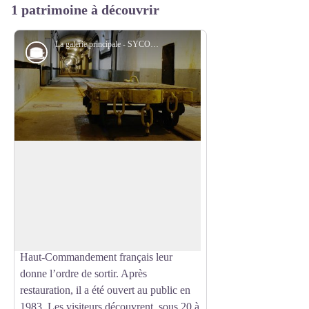
1 patrimoine à découvrir
La galerie principale - SYCOPARC
Guerre
Four à chaux de Lembach
Ouvrage de la Ligne Maginot construit
entre 1930 et 1935. Son nom "Four à
Voir l'image en plein écran
Chaux" provient du lieu-dit sur lequel il
se trouve. Les 580 soldats l’occupent de
1938 au 01 juillet 1940, date à laquelle le
Haut-Commandement français leur
donne l’ordre de sortir. Après
restauration, il a été ouvert au public en
1983. Les visiteurs découvrent, sous 20 à