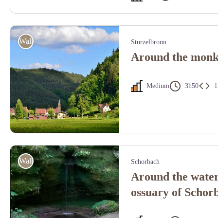
Etang de Hasselfurth - PNRVN
Walking
Sturzelbronn
Around the monks
Medium
3h50
1
Vue sur le village de Sturzelbronn - Crédit photo Didier Behr
Walking
Schorbach
Around the water
ossuary of Schor