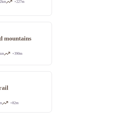
2km
+227m
d mountains
8km
+390m
rail
km
+82m