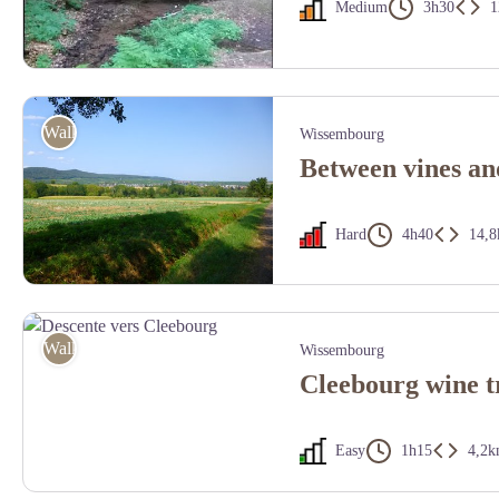
Medium
3h30
1
Cascade de la Neubach à Schorbach - Crédit photo OTIPB
Walking
Wissembourg
Between vines an
Hard
4h40
14,
Vue sur Wissembourg, son vignoble et la montagne - PNRVN - A. Serylo
Walking
Wissembourg
Cleebourg wine t
Easy
1h15
4,2