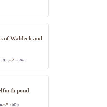
- Crédit photo Lezbroz
es of Waldeck and
3,3km
+346m
lfurth pond
km
+160m