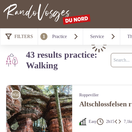
Northern Vosges
FILTERS
1
Practice
Service
T
Loading
43 results practice:
Search
Walking
Walking
Roppeviller
Altschlossfelsen r
Easy
2h15
7,1