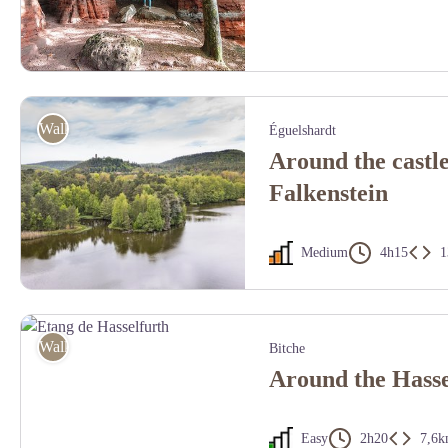
Le rocher de l'Altschlossfelsen est appelé également Le petit Colorado ! 
Walking
Éguelshardt
Around the castl
Falkenstein
Medium
4h15
1
Etang de Hanau et Waldeck - E. Wilhelmy
Walking
Bitche
Around the Hasse
Easy
2h20
7,6