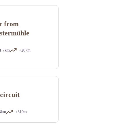
r from
lstermühle
1,7km
+207m
circuit
3km
+310m