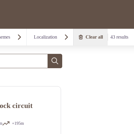
hemes
Localization
Clear all
43 results
Search
ock circuit
km
+195m