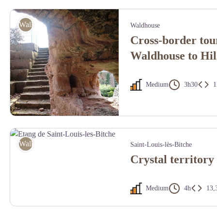
Descente vers Cleebourg - PNRVN - A. Serylo
Walking
Waldhouse
Cross-border tou
Waldhouse to Hi
Medium
3h30
1
Château du Weckersburg à Walschbronn - crédit photo OTIPB
Walking
Saint-Louis-lès-Bitche
Crystal territory 
Medium
4h
13,
Etang de Saint-Louis-les-Bitche - Crédit photo Lezbroz