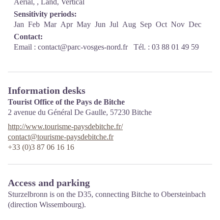
Aerial, , Land, Vertical
Sensitivity periods:
Jan
Feb
Mar
Apr
May
Jun
Jul
Aug
Sep
Oct
Nov
Dec
Contact:
Email :
contact@parc-vosges-nord.fr
Tél. : 03 88 01 49 59
Information desks
Tourist Office of the Pays de Bitche
2 avenue du Général De Gaulle,
57230
Bitche
http://www.tourisme-paysdebitche.fr/
contact@tourisme-paysdebitche.fr
+33 (0)3 87 06 16 16
Access and parking
Sturzelbronn is on the D35, connecting Bitche to Obersteinbach
(direction Wissembourg).