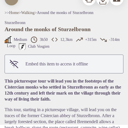
>>
Home
>
Walking
>
Around the monks of Sturzelbronn
Sturzelbronn
Around the monks of Sturzelbronn
Medium
3h50
12,3km
+315m
-314m
Loop
Club Vosgien
Embed this item to access it offline
View picture in full screen
This picturesque tour will lead you in the footsteps of the
Cistercian monks who settled in Sturzelbronn as early as the
12th century and left their mark on the village through their
way of living their faith.
This tour, starting in a picturesque village, will lead you on the
traces of the former Cistercian abbey of Sturzelbronn. After a
largely forested section, the place called Bremendell allows a
break halfway along the route (restaurant, campsite, wine cellar).