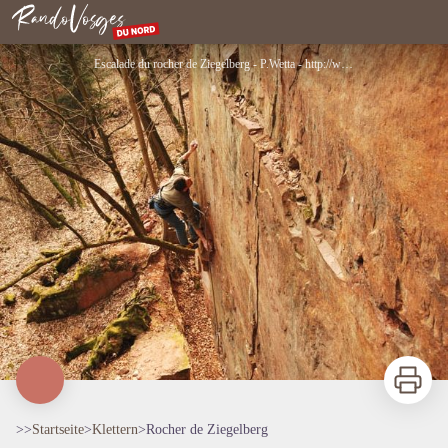
Rocher de Ziegelberg
Nordvogesen
Escalade du rocher de Ziegelberg - P.Wetta - http://www.escalade-alsace.com
Zu druck
>>
Startseite
>
Klettern
>
Rocher de Ziegelberg