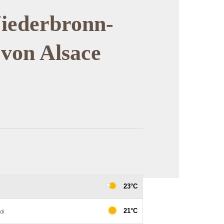
iederbronn-
 von Alsace
cture in full screen