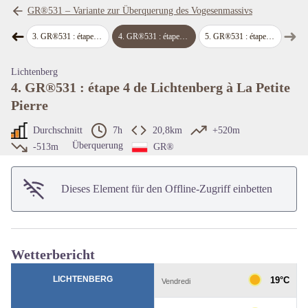
GR®531 – Variante zur Überquerung des Vogesenmassivs
➜
➜
es-Bains
3
.
GR®531 : étape 3 de Niederbronn-les-Bains à Lichtenberg
4
.
GR®531 : étape 4 de Lichtenberg à La Petite Pierre
5
.
GR®531 : étape 5 de La Petite Pierre à Saverne
map.drawer.prev
map
View picture in full screen
Lichtenberg
4. GR®531 : étape 4 de Lichtenberg à La Petite
Pierre
Durchschnitt
7h
20,8km
+520m
Überquerung
-513m
GR®
Dieses Element für den Offline-Zugriff einbetten
Wetterbericht