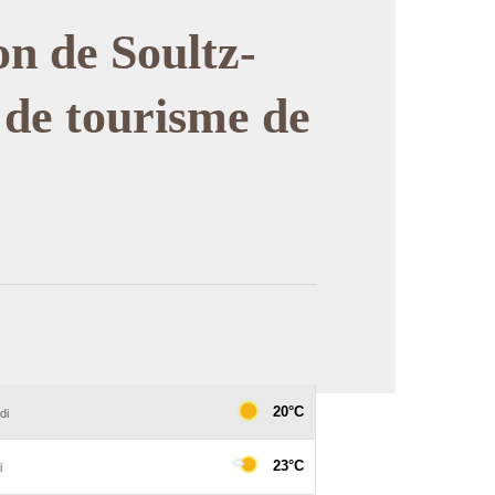
n de Soultz-
 de tourisme de
image en plein écran