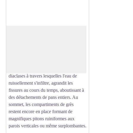
Rocher de Rappenfels
Les mouvements géologiques de la
déformation des Vosges ont provoqué de
Voir l'image en plein écran
nombreuses fractures dans le grès. Des
compartiments entiers se sont séparés
provoquant des failles ou simplement des
diaclases à travers lesquelles l'eau de
ruissellement s'infiltre, agrandit les
fissures au cours du temps, aboutissant à
des détachements de pans entiers. Au
sommet, les compartiments de grès
restent encore en place formant de
magnifiques pitons ruiniformes aux
parois verticales ou même surplombantes.