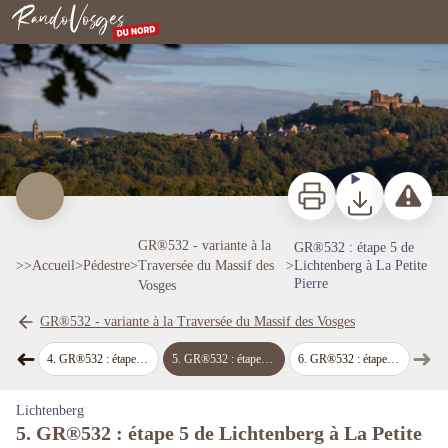
GR®532 : étape 5 de Lichtenberg à La Petite Pierre
Lichtenberg - R.Letscher
Rando Vosges du Nord
Imprimer
Télécharger
Signaler 
GR®532 - variante à la
GR®532 : étape 5 de
>>
Accueil
>
Pédestre
>
Traversée du Massif des
>
Lichtenberg à La Petite
Pierre
Vosges
Voir l'image en plein écran
GR®532 - variante à la Traversée du Massif des Vosges
➜
➜
de Hanau
4
.
GR®532 : étape 4 de l'Etang de Hanau à Lichtenberg
5
.
GR®532 : étape 5 de Lichtenberg à La Petite Pierre
6
.
GR®532 : étape 6 de La Petite Pierre à Phalsbourg
Étape précédente
Étap
Lichtenberg
5. GR®532 : étape 5 de Lichtenberg à La Petite