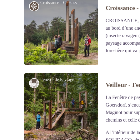
Croissance - C. Hassani, PNRVN
Point de vue
Croissance -
CROISSANCE, su
Voir l'image en plein écran
au bord d’une anc
(insecte ravageur
paysage accompagn
forestière qui va 
Fenêtre de Paysage - Veilleur - C. Hassani, PNRVN
Monuments et architecture
Veilleur - F
La Fenêtre de p
Voir l'image en plein écran
Goersdorf, s’enca
Maginot pour supe
chemins et celle d
A l’intérieur de 
SOLIDAGO, de l’