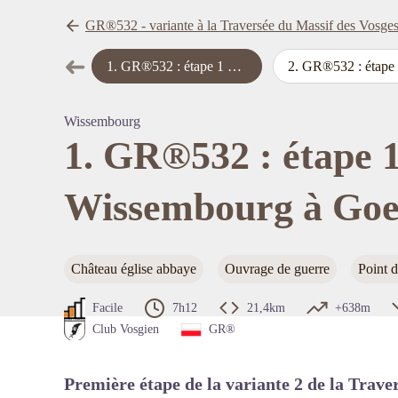
GR®532 - variante à la Traversée du Massif des Vosge
➜
1
.
GR®532 : étape 1 de Wissembourg à Goersdorf
2
.
GR®532 : étape 2 de Goersdorf à Oberstei
Étape précédente
Voir l'
Wissembourg
1. GR®532 : étape 1
Wissembourg à Goe
Château église abbaye
Ouvrage de guerre
Point 
Facile
7h12
21,4km
+638m
Club Vosgien
GR®
Première étape de la variante 2 de la Trave