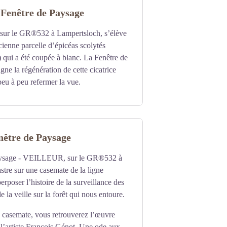
 Fenêtre de Paysage
r le GR®532 à Lampertsloch, s’élève
ienne parcelle d’épicéas scolytés
) qui a été coupée à blanc. La Fenêtre de
e la régénération de cette cicatrice
peu à peu refermer la vue.
enêtre de Paysage
aysage - VEILLEUR, sur le GR®532 à
stre sur une casemate de la ligne
rposer l’histoire de la surveillance des
e la veille sur la forêt qui nous entoure.
la casemate, vous retrouverez l’œuvre
artiste François Génot. Une ode aux