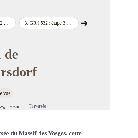
s
➜
nbach
3
.
GR®532 : étape 3 d'Obersteinbach à l'Etang de Hanau
4
.
GR®532 : étape 4 de l'Etang de Hanau à Lichtenberg
Étape suivante
image en plein écran
 de
rsdorf
de vue
Traversée
-503m
rsée du Massif des Vosges, cette