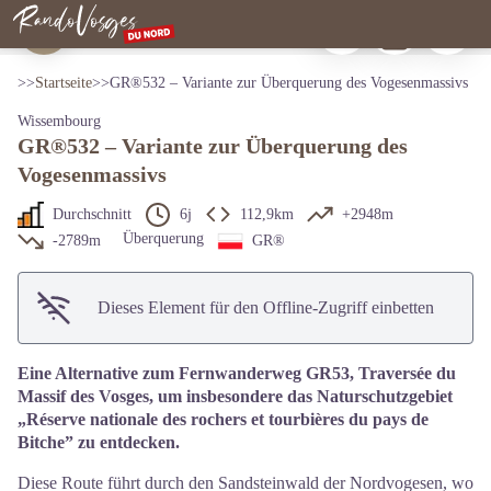
GR®532 – Variante zur Überquerung des Vogesenmassivs
Zu drucken
Herunterladen
Ein Probl
Wissembourg - Clin d'oeil Photo
Nordvogesen
View picture in full screen
>>
Startseite
>
>
GR®532 – Variante zur Überquerung des Vogesenmassivs
Wissembourg
GR®532 – Variante zur Überquerung des
Vogesenmassivs
Durchschnitt
6j
112,9km
+2948m
Überquerung
-2789m
GR®
Dieses Element für den Offline-Zugriff einbetten
Eine Alternative zum Fernwanderweg GR53, Traversée du
Massif des Vosges, um insbesondere das Naturschutzgebiet
„Réserve nationale des rochers et tourbières du pays de
Bitche” zu entdecken.
Diese Route führt durch den Sandsteinwald der Nordvogesen, wo