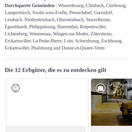
Durchquerte Gemeinden
:
Wissembourg, Climbach, Cleebourg,
Lampertsloch, Soultz-sous-Forêts, Preuschdorf, Gœrsdorf,
Lembach, Niedersteinbach, Obersteinbach, Sturzelbronn,
Éguelshardt, Philippsbourg, Baerenthal, Reipertswiller,
Lichtenberg, Wimmenau, Wingen-sur-Moder, Zittersheim,
Erckartswiller, La Petite-Pierre, Lohr, Schœnbourg, Eschbourg,
Eckartswiller, Phalsbourg und Danne-et-Quatre-Vents
Die 12 Erbgüter, die es zu entdecken gilt
Schutz-Schutzhütten
Unterschlupf col du Pigeonnier
Kalkofen Lembach 