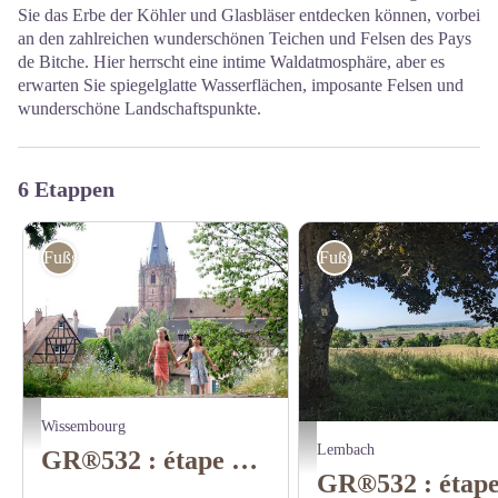
Sie das Erbe der Köhler und Glasbläser entdecken können, vorbei
an den zahlreichen wunderschönen Teichen und Felsen des Pays
de Bitche. Hier herrscht eine intime Waldatmosphäre, aber es
erwarten Sie spiegelglatte Wasserflächen, imposante Felsen und
wunderschöne Landschaftspunkte.
6 Etappen
Fußgänger
Fußgänger
Wissembourg - Adean Orea
Wissembourg
Vue sur Goersdorf depuis le Lieb
Lembach
GR®532 : étape 1 de Wissembourg à Lembach