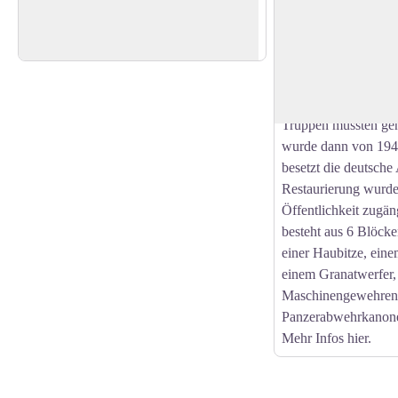
Maginot-Linie
Unterstand und Schutzhütte des Club
Stark gebaut von 19
Vosgien am Pigeonnier-Pass
Name von der Ortsch
View picture in full screen
es liegt, wurde es ab
es im Juni 1940 bom
Truppen mussten geh
wurde dann von 194
besetzt die deutsch
Restaurierung wurde
Öffentlichkeit zugän
besteht aus 6 Blöcken
einer Haubitze, ein
einem Granatwerfer,
Maschinengewehren
Panzerabwehrkanonen
Mehr Infos hier.