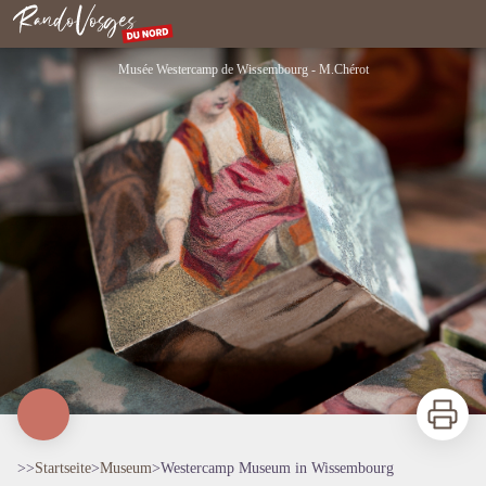
Westercamp Museum in Wissembourg
Nordvogesen
Musée Westercamp de Wissembourg - M.Chérot
Zu druck
>>
Startseite
>
Museum
>
Westercamp Museum in Wissembourg