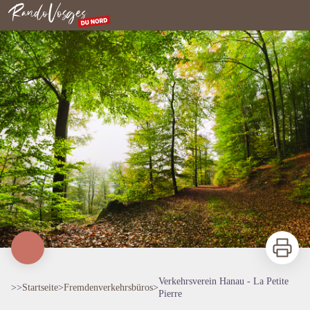
Verkehrsverein Hanau - La Petite Pierre
Nordvogesen
Zu druck
Verkehrsverein Hanau - La Petite
>>
Startseite
>
Fremdenverkehrsbüros
>
Pierre