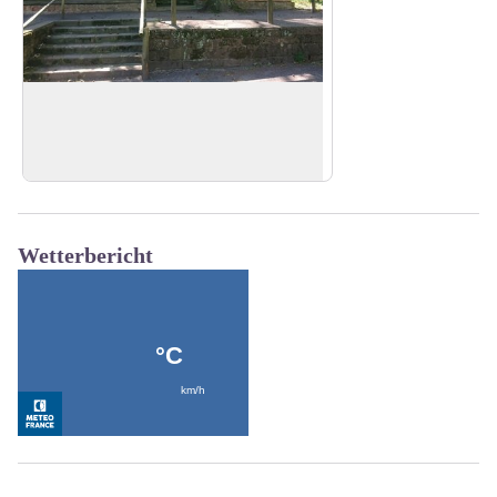
Unterschlupf col du Pigeonnier
Unterstand und Schutzhütte des Club
Vosgien am Pigeonnier-Pass
View picture in full screen
Wetterbericht