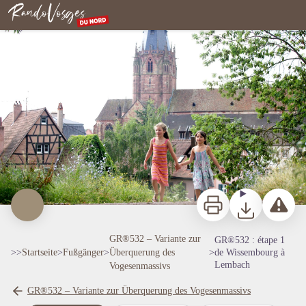
GR®532 : étape 1 de Wissembourg à Lembach
Wissembourg - Adean Orea
Nordvogesen
Zu drucken
Herunterladen
Ein Probl
GR®532 – Variante zur
GR®532 : étape 1
>>
Startseite
>
Fußgänger
>
Überquerung des
>
de Wissembourg à
Lembach
Vogesenmassivs
GR®532 – Variante zur Überquerung des Vogesenmassivs