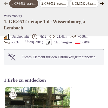
➜
➜
View picture in full screen
1
.
GR®532 : étape 1 de Wissembourg à Lembach
2
.
GR®532 : étape 2 de Lembach à Obersteinbach
3
.
GR®532 : étape 3 d'Obersteinbach à l'Etang de Hanau
4
.
GR®532 :
map.drawer.prev
map
Wissembourg
1. GR®532 : étape 1 de Wissembourg à
Lembach
Durchschnitt
7h12
21,4km
+638m
Überquerung
-503m
Club Vosgien
GR®
Dieses Element für den Offline-Zugriff einbetten
1 Erbe zu entdecken
Schutz-Schutzhütten