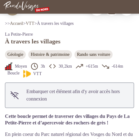
À travers les villages
Imprimer
Télécharger
Signaler 
Rocher de l'Englishberg - R.Letscher
Rando Vosges du Nord
Voir l'image en plein écran
>>
Accueil
>
VTT
>
À travers les villages
La Petite-Pierre
À travers les villages
Géologie
Histoire & patrimoine
Rando sans voiture
Moyen
3h
30,2km
+615m
-614m
Boucle
VTT
Embarquer cet élément afin d'y avoir accès hors
connexion
Cette boucle permet de traverser des villages du Pays de La
Petite-Pierre et d’apercevoir des rochers de grès !
En plein coeur du Parc naturel régional des Vosges du Nord et du