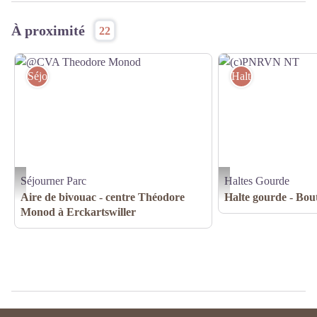
À proximité
22
Séjourner Parc
Haltes Gourde
Séjourner Parc
Haltes Gourde
@CVA Theodore Monod
(c)PNRVN NT
Aire de bivouac - centre Théodore
Halte gourde - Bou
Monod à Erckartswiller