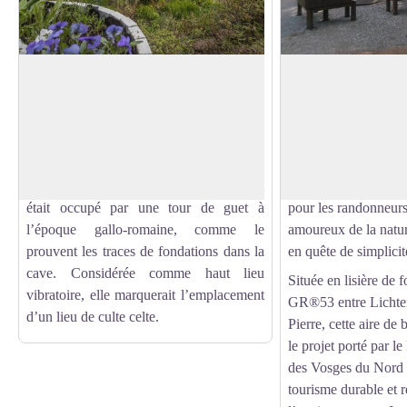
La Maison des Païens
Aire de bivouac à 
Construite en 1534 à l’initiative du
Envie de vivre une 
Comte palatin Louis V, son architecture,
authentique en plein
Voir l'image en plein écran
unique en Alsace, est autant civile que
de Vacances Adapté
miliaire. Bâtie sur un promontoire
Monod d’Erckartswil
rocheux dominant la forêt, l’emplacement
une aire de bivouac 
était occupé par une tour de guet à
pour les randonneurs 
l’époque gallo-romaine, comme le
amoureux de la natur
prouvent les traces de fondations dans la
en quête de simplicit
cave. Considérée comme haut lieu
Située en lisière de f
vibratoire, elle marquerait l’emplacement
GR®53 entre Lichten
d’un lieu de culte celte.
Pierre, cette aire de 
le projet porté par le
des Vosges du Nord 
tourisme durable et 