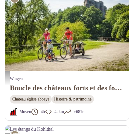
Cyclistes au château de Fleckenstein - Infra-ADT
Wingen
Boucle des châteaux forts et des forêts
Château église abbaye
Histoire & patrimoine
Moyen
4h
42km
+681m