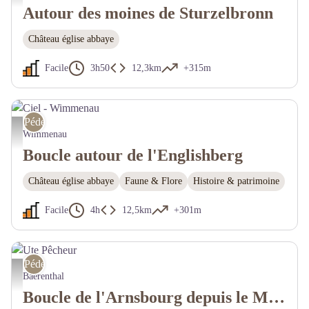
Autour des moines de Sturzelbronn
Château église abbaye
Facile
3h50
12,3km
+315m
Pédestre
Ciel - Wimmenau - (c) Y Meyer
Wimmenau
Boucle autour de l'Englishberg
Château église abbaye
Faune & Flore
Histoire & patrimoine
Facile
4h
12,5km
+301m
Pédestre
Ute Pêcheur - (c) Y Meyer 2022
Baerenthal
Boucle de l'Arnsbourg depuis le Muhlthal