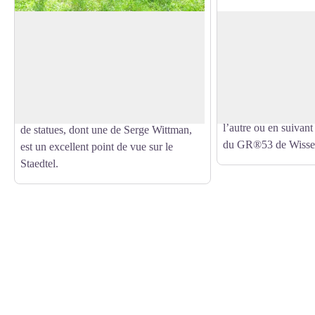
Jardin des Poètes
Halte du Poète sur
Petite Pierre
Dans le lieu-dit Altenbourg se trouve le
Les Haltes de la Tra
Jardin des Poètes, ancien jardin des
Voir l'image en plein écran
Vosges sont une invit
instituteurs du village. Ouvert toute
la découverte de pa
l’année et disposant de bancs et de tables
des Vosges du Nord. 
de pique-nique, ce jardin fleuri et décoré
l’autre ou en suivant
de statues, dont une de Serge Wittman,
du GR®53 de Wisse
est un excellent point de vue sur le
Staedtel.