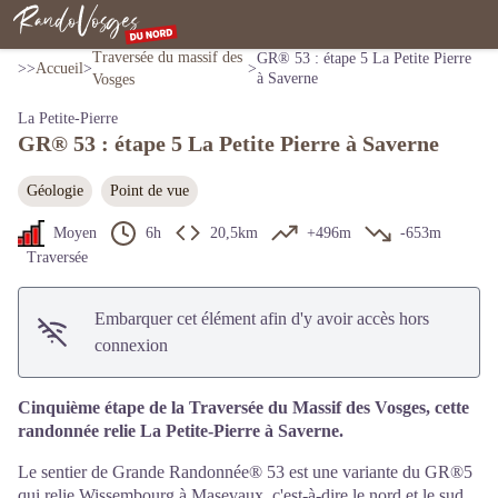
GR® 53 : étape 5 La Petite Pierre à Saverne
Voir l'image en plein écran
https://pixabay.com/fr/users/Alois_Wonaschuetz-38399/
Rando Vosges du Nord
Traversée du massif des
GR® 53 : étape 5 La Petite Pierre
>>
Accueil
>
>
à Saverne
Vosges
La Petite-Pierre
GR® 53 : étape 5 La Petite Pierre à Saverne
Géologie
Point de vue
Moyen
6h
20,5km
+496m
-653m
Traversée
Embarquer cet élément afin d'y avoir accès hors
connexion
Cinquième étape de la Traversée du Massif des Vosges, cette
randonnée relie La Petite-Pierre à Saverne.
Le sentier de Grande Randonnée® 53 est une variante du GR®5
qui relie Wissembourg à Masevaux, c'est-à-dire le nord et le sud