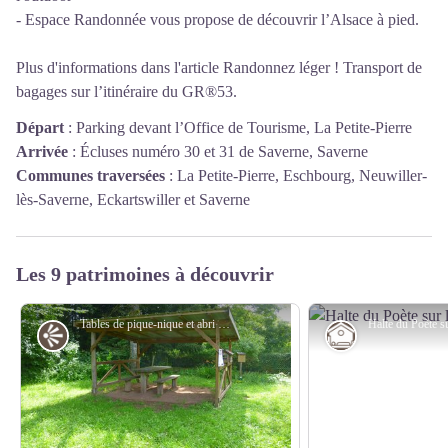
-
Espace Randonnée
vous propose de découvrir l’Alsace à pied.
Plus d'informations dans l'article
Randonnez léger ! Transport de
bagages sur l’itinéraire du GR®53
.
Départ
:
Parking devant l’Office de Tourisme, La Petite-Pierre
Arrivée
:
Écluses numéro 30 et 31 de Saverne, Saverne
Communes traversées
:
La Petite-Pierre, Eschbourg, Neuwiller-
lès-Saverne, Eckartswiller et Saverne
Les 9 patrimoines à découvrir
Tables de pique-nique et abri permettent de faire une petite pause dans cet environnement fleuri - PNRVN - A.Serylo
Point de vue
Refuge-abris