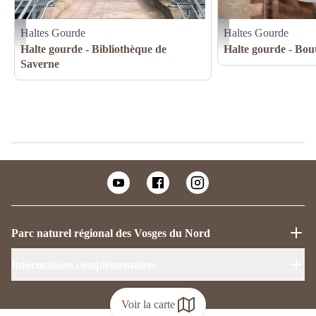
Haltes Gourde
Haltes Gourde
Ville de Saverne
(c)PNRVN NT
Halte gourde - Bibliothèque de
Halte gourde - Bou
Saverne
Parc naturel régional des Vosges du Nord
Informations complémentaires
Voir la carte