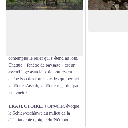
Trajectoire - Fenêtre de paysage
Rocher de Rothba
Parfois au beau milieu d’une randonnée,
Rocher de Rothbach
nous avons envie de nous arrêter et de
Voir l'image en plein écran
prendre le temps de regarder autour de
nous, de profiter de cette ambiance si
particulière, d’apercevoir la faune ou de
contempler le relief qui s’étend au loin.
Chaque « fenêtre de paysage » est un
assemblage astucieux de poutres en
chêne issu des forêts locales qui permet
tantôt de s’assoir, tantôt de regarder par
les fenêtres.
TRAJECTOIRE
, à Offwiller, évoque
le Schieweschlawe au milieu de la
châtaigneraie typique du Piémont.