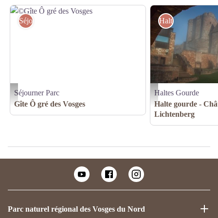
Séjourner Parc
Haltes Gourde
Séjourner Parc
Haltes Gourde
©Gîte Ô gré des Vosges
(c) A-Dorschner
Gîte Ô gré des Vosges
Halte gourde - Châ
Lichtenberg
Parc naturel régional des Vosges du Nord