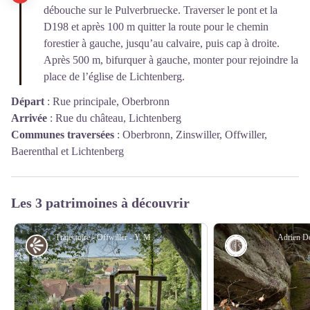
débouche sur le Pulverbruecke. Traverser le pont et la
D198 et après 100 m quitter la route pour le chemin
forestier à gauche, jusqu’au calvaire, puis cap à droite.
Après 500 m, bifurquer à gauche, monter pour rejoindre la
place de l’église de Lichtenberg.
Départ
:
Rue principale, Oberbronn
Arrivée
:
Rue du château, Lichtenberg
Communes traversées
:
Oberbronn, Zinswiller, Offwiller,
Baerenthal et Lichtenberg
Les 3 patrimoines à découvrir
Trajectoire - Offwiller - Y. Meyer
Adrien D
Point de vue
Géologie