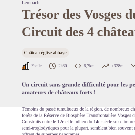
Lembach
Trésor des Vosges d
Circuit des 4 châte
Voir l'
Château église abbaye
Facile
2h30
6,7km
+328m
Un circuit sans grande difficulté pour les p
amateurs de châteaux forts !
Témoins du passé tumultueux de la région, de nombreux ch
forêts de la Réserve de Biosphère Transfrontalière Vosges 
Construits entre le 12e et le milieu du 14e siècle sur d'imp
semi-troglodytiques pour la plupart, semblent bien souvent 
offrent de superbes panoramas.