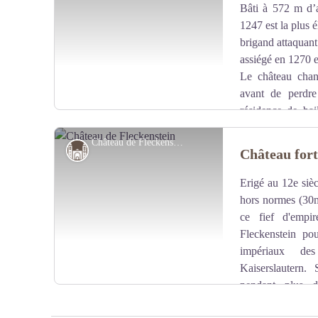
Bâti à 572 m d’al
Voir l'image en plein écran
1247 est la plus 
brigand attaquant 
assiégé en 1270 e
Le château chan
avant de perdre
résidence de bail
croates en 1635, incendié en 1644, il est finalement d
Château de Fleckenstein - Fleckenstein - Styl'List
ici
.
Château-église-abbaye
Château fort
Erigé au 12e siè
Voir l'image en plein écran
hors normes (30m
ce fief d'empi
Fleckenstein pou
impériaux d
Kaiserslautern.
pendant plus d
d'importants travaux de modernisation (15e - 16e