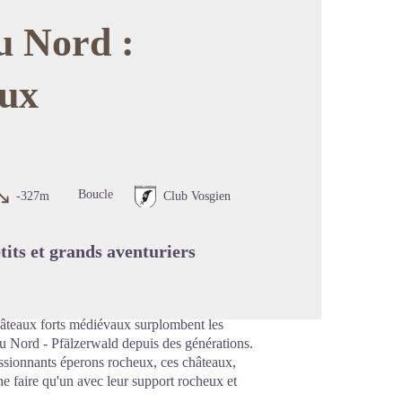
u Nord :
aux
image en plein écran
Boucle
-327m
Club Vosgien
etits et grands aventuriers
âteaux forts médiévaux surplombent les
du Nord - Pfälzerwald depuis des générations.
ressionnants éperons rocheux, ces châteaux,
ne faire qu'un avec leur support rocheux et