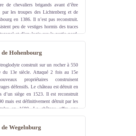
re de chevaliers brigands avant d’être
it par les troupes des Lichtenberg et de
bourg en 1386. Il n’est pas reconstruit.
istent peu de vestiges hormis des traces
agonal et d’un logis sur la partie nord,
ier en colimaçon et d’un puits.
t de Hohenbourg
troglodyte construit sur un rocher à 550
e du 13e siècle. Attaqué 2 fois au 15e
uveaux propriétaires construisent
ages défensifs. Le château est détruit en
s d’un siège en 1523. Il est reconstruit
0 mais est définitivement détruit par les
tclar en 1680. Le château offre une
 du Steinbach au sud.
t de Wegelnburg