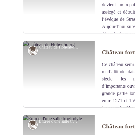
devient un repai
assiégé et détru
l’évêque de Stras
Aujourd’hui subs
d’un donjon pent
d’une citerne servant d’accès à la partie sud, d’un escal
Château de Hohenbourg - A. Dorschner
Château-église-abbaye
Château for
Ce château semi-
Voir l'image en plein écran
m d’altitude dat
siècle, les no
d’importants ouvr
grande partie lor
entre 1571 et 159
troupes de Mon
magnifique vue sur le Palatinat au nord et sur la vallée
Entrée d'une salle troglodyte - PNRVN - A. Serylo
Château-église-abbaye
Château for