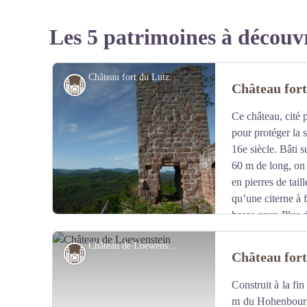
Les 5 patrimoines à découv
Château fort du Lutzelhardt - M. Schampion
Château-église-abbaye
Château fort
Ce château, cité p
pour protéger la s
16e siècle. Bâti 
60 m de long, on 
en pierres de tail
qu’une citerne à f
basse cour. Plus 
Château de Loewenstein - T. Bichler
Château-église-abbaye
Château fort
Construit à la fi
Voir l'image en plein écran
m du Hohenbourg,