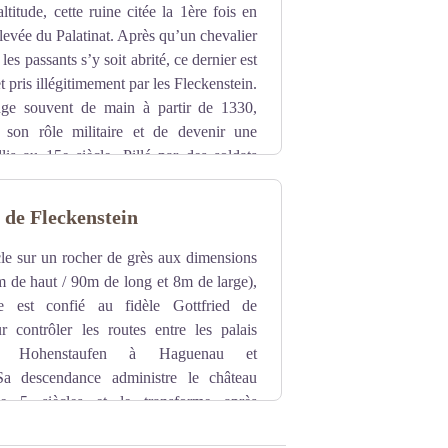
titude, cette ruine citée la 1ère fois en
élevée du Palatinat. Après qu’un chevalier
les passants s’y soit abrité, ce dernier est
t pris illégitimement par les Fleckenstein.
ge souvent de main à partir de 1330,
 son rôle militaire et de devenir une
lis au 15e siècle. Pillé par des soldats
étruit par Montclar en 1680. Plus d’infos
 de Fleckenstein
cle sur un rocher de grès aux dimensions
 de haut / 90m de long et 8m de large),
re est confié au fidèle Gottfried de
r contrôler les routes entre les palais
es Hohenstaufen à Haguenau et
 Sa descendance administre le château
e 5 siècles et le transforme après
 siècle) en une véritable forteresse.