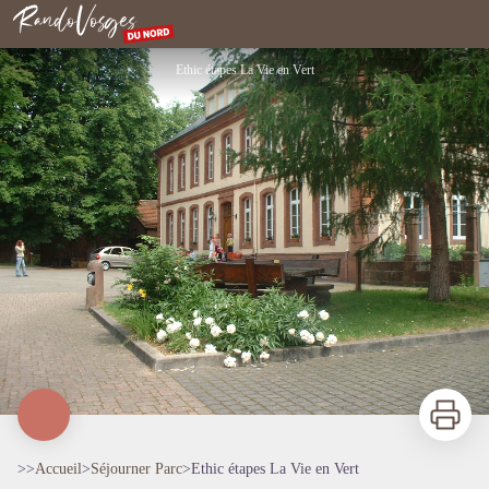
Ethic étapes La Vie en Vert
Rando Vosges du Nord
Ethic étapes La Vie en Vert
Imprimer
>>
Accueil
>
Séjourner Parc
>
Ethic étapes La Vie en Vert