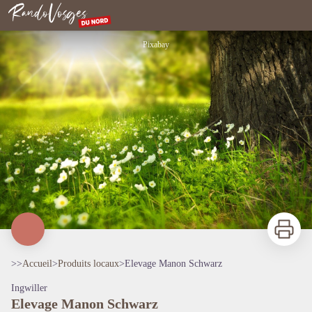
Elevage Manon Schwarz
Rando Vosges du Nord
Pixabay
Imprimer
>>
Accueil
>
Produits locaux
>
Elevage Manon Schwarz
Ingwiller
Elevage Manon Schwarz