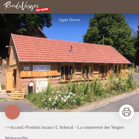
L'Arbocal - La conserverie des Vergers
Rando Vosges du Nord
Agnès Divoux
Imprimer
>>
Accueil
>
Produits locaux
>
L'Arbocal - La conserverie des Vergers
Weiterswiller