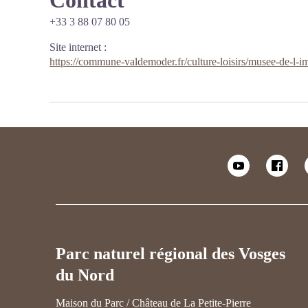
Contact
+33 3 88 07 80 05
Site internet
:
https://commune-valdemoder.fr/culture-loisirs/musee-de-l-i
Parc naturel régional des Vosges
du Nord
Maison du Parc / Château de La Petite-Pierre