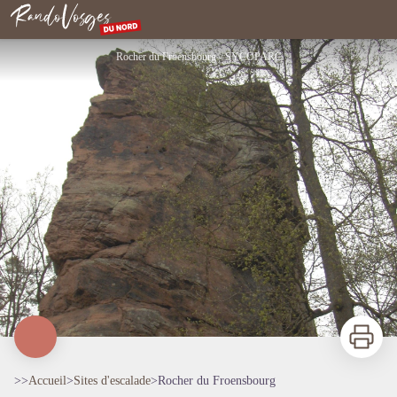
Rocher du Froensbourg
Rando Vosges du Nord
Rocher du Froensbourg - SYCOPARC
Imprimer
>>
Accueil
>
Sites d'escalade
>
Rocher du Froensbourg