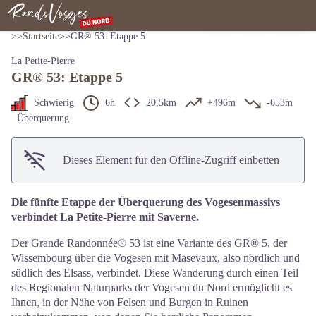
GR® 53: Etappe 5
View picture in full screen
https://pixabay.com/fr/users/Alois_Wonaschuetz-38399/
Nordvogesen
>>
Startseite
>
>
GR® 53: Etappe 5
La Petite-Pierre
GR® 53: Etappe 5
Schwierig
6h
20,5km
+496m
-653m
Überquerung
Dieses Element für den Offline-Zugriff einbetten
Die fünfte Etappe der Überquerung des Vogesenmassivs
verbindet La Petite-Pierre mit Saverne.
Der Grande Randonnée® 53 ist eine Variante des GR® 5, der
Wissembourg über die Vogesen mit Masevaux, also nördlich und
südlich des Elsass, verbindet. Diese Wanderung durch einen Teil
des Regionalen Naturparks der Vogesen du Nord ermöglicht es
Ihnen, in der Nähe von Felsen und Burgen in Ruinen