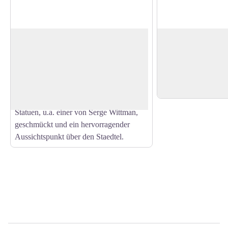
Dichtergarten
Rocher du Corbea
Der Dichtergarten, ehemals der Garten
Or Rabenfels. This 
der Dorflehrer, befindet sich auf dem
long cliff forms the 
View picture in full screen
Gelände von Altenbourg. Der ganzjährig
plateau. Its imposing
geöffnete Garten mit Bänken und
visible by going arou
Picknicktischen ist mit Blumen und
Statuen, u.a. einer von Serge Wittman,
geschmückt und ein hervorragender
Aussichtspunkt über den Staedtel.