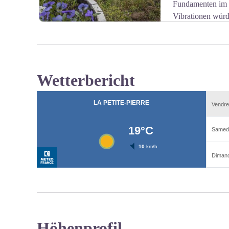
Fundamenten im K
Vibrationen würde
markieren.
Wetterbericht
View picture in full screen
Höhenprofil