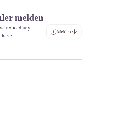
hler melden
ave noticed any
Melden
 here: