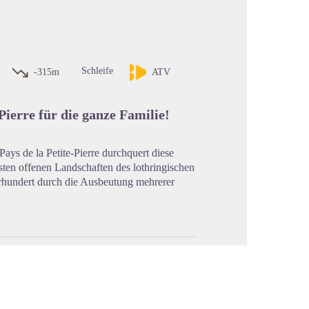
cture in full screen
Schleife
-315m
ATV
ierre für die ganze Familie!
ys de la Petite-Pierre durchquert diese
ten offenen Landschaften des lothringischen
rhundert durch die Ausbeutung mehrerer