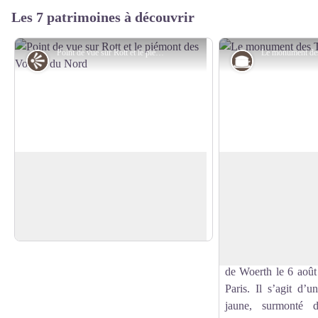
Les 7 patrimoines à découvrir
Point de vue sur Rott et le piémont des Vosges du Nord - PNRVN - A. Serylo
Point de vue
Guerre
Rott et le piémont des Vosges du Nord
Monument des Troi
Un beau point de vue sur le village de
Un monument allem
Rott, ses cultures et le piémont des
de la Guerre du 4 a
Voir l'image en plein écran
Vosges du Nord.
000 soldats françai
prussiens de la 3e
Guillaume, mais éga
de Woerth le 6 août
Paris. Il s’agit d’
jaune, surmonté d