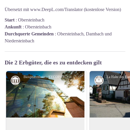
Übersetzt mit www.DeepL.com/Translator (kostenlose Version)
Start
:
Obersteinbach
Ankunft
:
Obersteinbach
Durchquerte Gemeinden
:
Obersteinbach, Dambach und
Niedersteinbach
Die 2 Erbgüter, die es zu entdecken gilt
Biosphärenhaus - SYCOPARC
Museen
Schutz-Schutz
BIOSPHÄRENHAUS
Bewachte Schutzhüt
Randonneurs