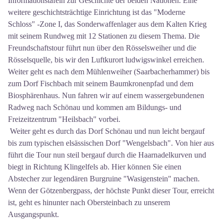
Informationstafeln zur Geschichte der beiden Nationen. Eine
weitere geschichtsträchtige Einrichtung ist das "Moderne
Schloss" -Zone I, das Sonderwaffenlager aus dem Kalten Krieg
mit seinem Rundweg mit 12 Stationen zu diesem Thema. Die
Freundschaftstour führt nun über den Rösselsweiher und die
Rösselsquelle, bis wir den Luftkurort ludwigswinkel erreichen.
Weiter geht es nach dem Mühlenweiher (Saarbacherhammer) bis
zum Dorf Fischbach mit seinem Baumkronenpfad und dem
Biosphärenhaus. Nun fahren wir auf einem wassergebundenen
Radweg nach Schönau und kommen am Bildungs- und
Freizeitzentrum "Heilsbach" vorbei.
Weiter geht es durch das Dorf Schönau und nun leicht bergauf
bis zum typischen elsässischen Dorf "Wengelsbach". Von hier aus
führt die Tour nun steil bergauf durch die Haarnadelkurven und
biegt in Richtung Klingelfels ab. Hier können Sie einen
Abstecher zur legendären Burgruine "Wasigenstein" machen.
Wenn der Götzenbergpass, der höchste Punkt dieser Tour, erreicht
ist, geht es hinunter nach Obersteinbach zu unserem
Ausgangspunkt.