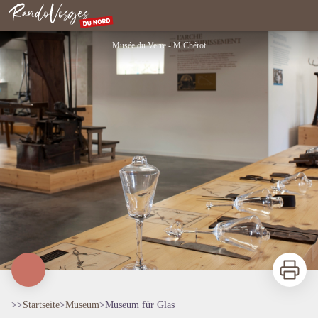
Museum für Glas
Nordvogesen
Musée du Verre - M.Chérot
Zu druck
>>
Startseite
>
Museum
>
Museum für Glas