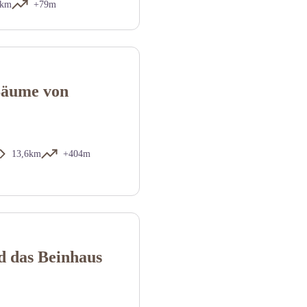
8km
+79m
Bäume von
13,6km
+404m
d das Beinhaus