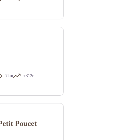
7km
+312m
Petit Poucet