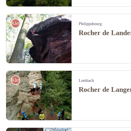
Rocher du Krappenfels - A.Dorschner
Klettern
Philippsbourg
Rocher de Lande
Rocher de Landersberg - J.Bleu - http://www.escalade-alsace.com
Klettern
Lembach
Rocher de Langen
Rocher de Langenfels - SYCOPARC