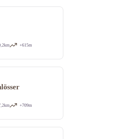
0,2km
+615m
lösser
7,2km
+709m