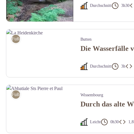
Durchschnitt
3h30
Cascade de la Neubach à Schorbach - Crédit photo OTIPB
Fußgänger
Butten
Die Wasserfälle 
Durchschnitt
3h
La Heidenkirche - PNRVN - A.Serylo
Fußgänger
Wissembourg
Durch das alte 
Leicht
0h30
1,