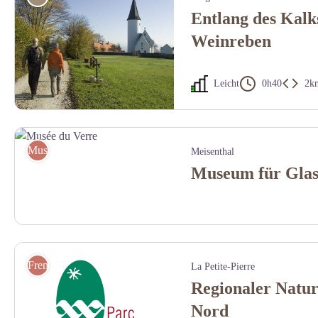
Entlang des Kalk
Weinreben
Leicht
0h40
2k
Vers la chapelle du Kirchberg - -CCAB/Yvon Meyer
Museum
Meisenthal
Museum für Gla
Musée du Verre - M.Chérot
Fremdenverkehrsbüros
La Petite-Pierre
Regionaler Natur
Nord