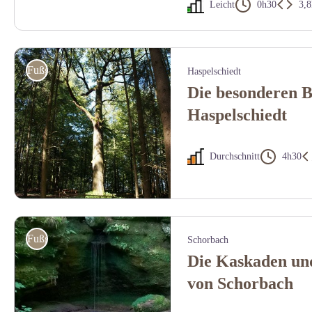
Leicht
0h30
3,
Étang d'Imsthal - PNRVN - A.Serylo
Fußgänger
Haspelschiedt
Die besonderen 
Haspelschiedt
Durchschnitt
4h30
Chêne du Kaiser Haspelschiedt - Crédit photo Gilles Fauchon
Fußgänger
Schorbach
Die Kaskaden un
von Schorbach