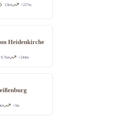
12km
+227m
von Heidenkirche
9,7km
+244m
Weißenburg
8km
+3m