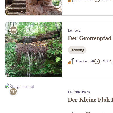
Château du Weckersburg à Walschbronn - crédit photo OTIPB
Fußgänger
Lemberg
Der Grottenpfad
Trekking
Durchschnitt
2h30
Cascade des Ondines à Lemberg - Crédit photo OTIPB
ATV
La Petite-Pierre
Der Kleine Floh 