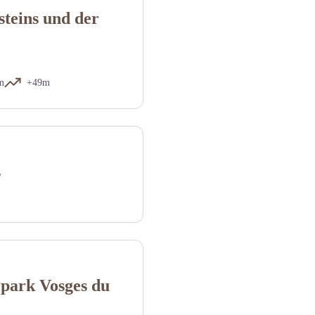
steins und der
m
+49m
s
park Vosges du