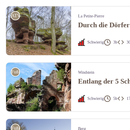
Abbatiale Sts Pierre et Paul - PNRVN - CHEROT
ATV
La Petite-Pierre
Durch die Dörfer
Schwierig
3h
3
Rocher de l'Englishberg - R.Letscher
Fußgänger
Windstein
Entlang der 5 Sch
Schwierig
5h
1
Château du Schoeneck - M.Schampion
Fußgänger
Berg