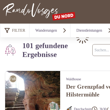
Nordvogesen
FILTER
Wanderungen
Dienstleistungen
Laden
101 gefundene
Suche
Ergebnisse
Fußgänger
Waldhouse
Der Grenzpfad v
Hilstermühle
Durchschnitt
3h30