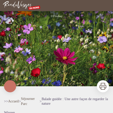
Balade guidée : Une autre façon de regarder la nature
Rando Vosges du Nord
©Pixabay
Imprimer
Séjourner
Balade guidée : Une autre façon de regarder la
>>
Accueil
>
>
nature
Parc
Wingen