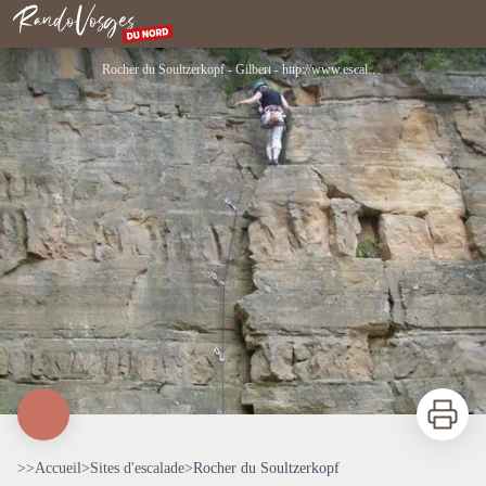
Rocher du Soultzerkopf
Rando Vosges du Nord
Rocher du Soultzerkopf - Gilbert - http://www.escalade-alsace.com
Imprimer
>>
Accueil
>
Sites d'escalade
>
Rocher du Soultzerkopf