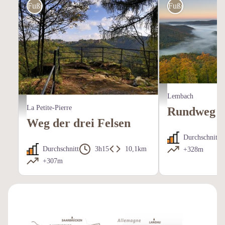
Fußgänger
Fußgänger
Vue sur le Fleckenstein et
Lembach
Vue sur La Petite-Pierre depuis le Rocher Blanc - A.Dorschner
La Petite-Pierre
Rundweg d
Weg der drei Felsen
Durchschnitt
Durchschnitt
3h15
10,1km
+328m
+307m