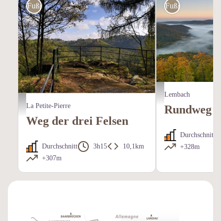
Fußgänger
Fußgänger
Vue sur le Fleckenstein et
Lembach
Vue sur La Petite-Pierre depuis le Rocher Blanc - A.Dorschner
La Petite-Pierre
Rundweg d
Weg der drei Felsen
Durchschnitt
Durchschnitt
3h15
10,1km
+328m
+307m